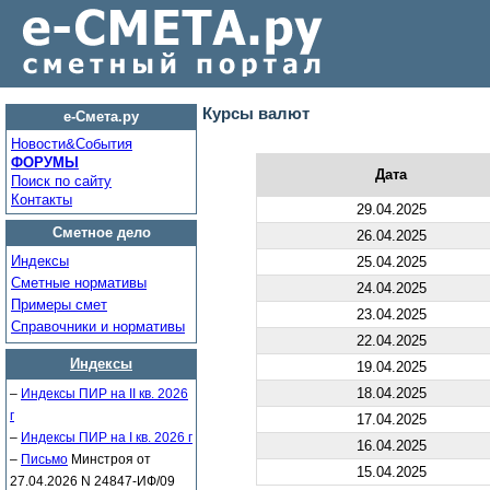
Курсы валют
е-Смета.ру
Новости&Cобытия
ФОРУМЫ
Дата
Поиск по сайту
Контакты
29.04.2025
Сметное дело
26.04.2025
Индексы
25.04.2025
Сметные нормативы
24.04.2025
Примеры смет
23.04.2025
Справочники и нормативы
22.04.2025
Индексы
19.04.2025
18.04.2025
–
Индексы ПИР на II кв. 2026
г
17.04.2025
–
Индексы ПИР на I кв. 2026 г
16.04.2025
–
Письмо
Минстроя от
15.04.2025
27.04.2026 N 24847-ИФ/09