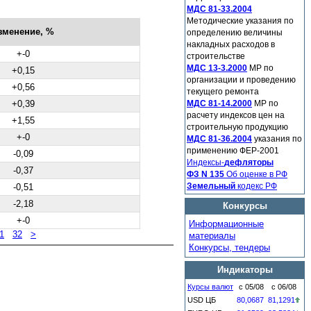
МДС 81-33.2004
Методические указания по
зменение, %
определению величины
накладных расходов в
+-0
строительстве
МДС 13-3.2000
МР по
+0,15
организации и проведению
+0,56
текущего ремонта
+0,39
МДС 81-14.2000
МР по
расчету индексов цен на
+1,55
строительную продукцию
+-0
МДС 81-36.2004
указания по
применению ФЕР-2001
-0,09
Индексы-
дефляторы
-0,37
ФЗ N 135
Об оценке в РФ
-0,51
Земельный
кодекс РФ
-2,18
Конкурсы
+-0
Информационные
1
32
>
материалы
Конкурсы, тендеры
Индикаторы
Курсы валют
с 05/08
с 06/08
USD ЦБ
80,0687
81,1291