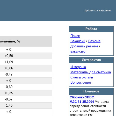
Добавить в избранное
Работа
Поиск
Вакансии
/
Резюме
зменение, %
Добавить резюме
/
+-0
вакансию
+0,59
Интерактив
+1,09
Интервью
+0,86
Материалы для сметчика
-0,47
Сметы онлайн
+-0
Вопрос-ответ
-0,69
Полезное
+0,35
Сборники УПВС
-0,57
МДС 81-35.2004
Методика
-1,49
определения стоимости
строительной продукции на
+-0
территории РФ