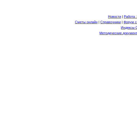
Новости
|
Работа 
Сметы онлайн
|
Справочники
|
Форум с
Индексы 
Методические документ