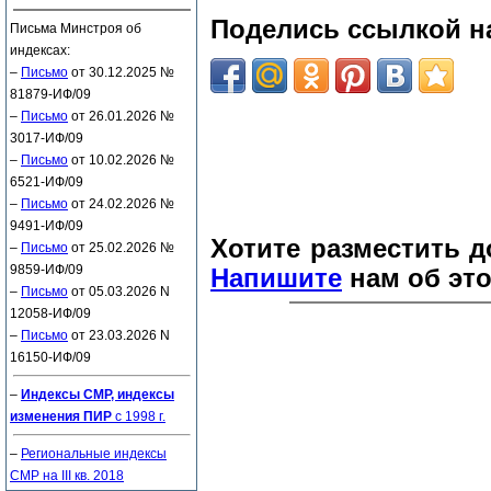
Поделись ссылкой на
Письма Минстроя об
индексах:
–
Письмо
от 30.12.2025 №
81879-ИФ/09
–
Письмо
от 26.01.2026 №
3017-ИФ/09
–
Письмо
от 10.02.2026 №
6521-ИФ/09
–
Письмо
от 24.02.2026 №
9491-ИФ/09
Хотите разместить д
–
Письмо
от 25.02.2026 №
9859-ИФ/09
Напишите
нам об это
–
Письмо
от 05.03.2026 N
12058-ИФ/09
–
Письмо
от 23.03.2026 N
16150-ИФ/09
–
Индексы СМР, индексы
изменения ПИР
с 1998 г.
–
Региональные индексы
СМР на III кв. 2018