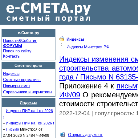
е-Смета.ру
Индексы
Новости&Cобытия
ФОРУМЫ
Индексы Минстроя РФ
Поиск по сайту
Контакты
Индексы изменения см
Сметное дело
строительства автомо
Индексы
года / Письмо N 63135
Сметные нормативы
Приложение 4 к
письм
Примеры смет
Справочники и нормативы
ИФ/09
О рекомендуемо
стоимости строительст
Индексы
–
Индексы ПИР на II кв. 2026
2022-12-04 | популярность: 
г
–
Индексы ПИР на I кв. 2026 г
–
Письмо
Минстроя от
Открыть документ
27.04.2026 N 24847-ИФ/09