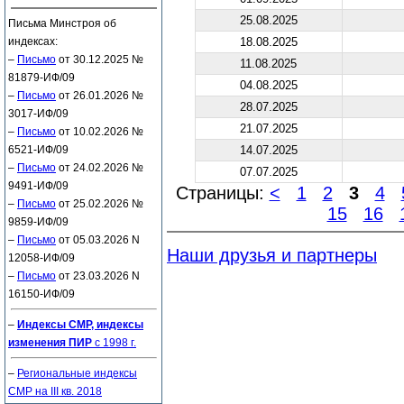
25.08.2025
Письма Минстроя об
индексах:
18.08.2025
–
Письмо
от 30.12.2025 №
11.08.2025
81879-ИФ/09
04.08.2025
–
Письмо
от 26.01.2026 №
28.07.2025
3017-ИФ/09
21.07.2025
–
Письмо
от 10.02.2026 №
6521-ИФ/09
14.07.2025
–
Письмо
от 24.02.2026 №
07.07.2025
9491-ИФ/09
Страницы:
<
1
2
3
4
–
Письмо
от 25.02.2026 №
15
16
9859-ИФ/09
–
Письмо
от 05.03.2026 N
Наши друзья и партнеры
12058-ИФ/09
–
Письмо
от 23.03.2026 N
16150-ИФ/09
–
Индексы СМР, индексы
изменения ПИР
с 1998 г.
–
Региональные индексы
СМР на III кв. 2018