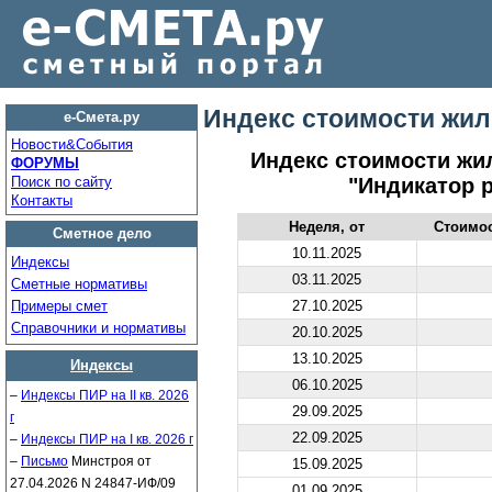
Индекс стоимости жил
е-Смета.ру
Новости&Cобытия
Индекс стоимости жи
ФОРУМЫ
Поиск по сайту
"Индикатор 
Контакты
Неделя, от
Стоимос
Сметное дело
10.11.2025
Индексы
03.11.2025
Сметные нормативы
Примеры смет
27.10.2025
Справочники и нормативы
20.10.2025
13.10.2025
Индексы
06.10.2025
–
Индексы ПИР на II кв. 2026
29.09.2025
г
22.09.2025
–
Индексы ПИР на I кв. 2026 г
–
Письмо
Минстроя от
15.09.2025
27.04.2026 N 24847-ИФ/09
01.09.2025