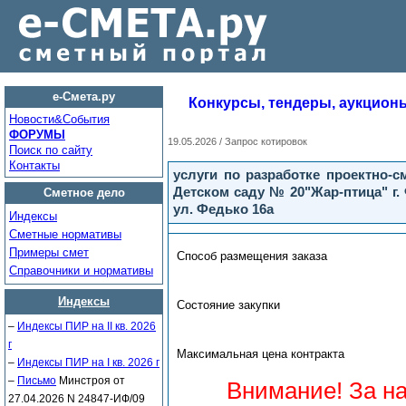
е-Смета.ру
Конкурсы, тендеры, аукцион
Новости&Cобытия
ФОРУМЫ
19.05.2026 / Запрос котировок
Поиск по сайту
Контакты
услуги по разработке проектно-
Детском саду № 20"Жар-птица" г.
Сметное дело
ул. Федько 16а
Индексы
Сметные нормативы
Примеры смет
Способ размещения заказа
Справочники и нормативы
Индексы
Состояние закупки
–
Индексы ПИР на II кв. 2026
г
Максимальная цена контракта
–
Индексы ПИР на I кв. 2026 г
–
Письмо
Минстроя от
Внимание! За н
27.04.2026 N 24847-ИФ/09