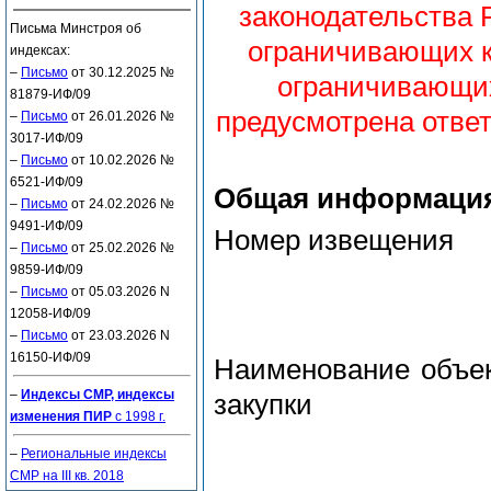
законодательства 
Письма Минстроя об
ограничивающих к
индексах:
–
Письмо
от 30.12.2025 №
ограничивающих
81879-ИФ/09
предусмотрена ответ
–
Письмо
от 26.01.2026 №
3017-ИФ/09
–
Письмо
от 10.02.2026 №
6521-ИФ/09
Общая информаци
–
Письмо
от 24.02.2026 №
9491-ИФ/09
Номер извещения
–
Письмо
от 25.02.2026 №
9859-ИФ/09
–
Письмо
от 05.03.2026 N
12058-ИФ/09
–
Письмо
от 23.03.2026 N
16150-ИФ/09
Наименование объе
–
Индексы СМР, индексы
закупки
изменения ПИР
с 1998 г.
–
Региональные индексы
СМР на III кв. 2018