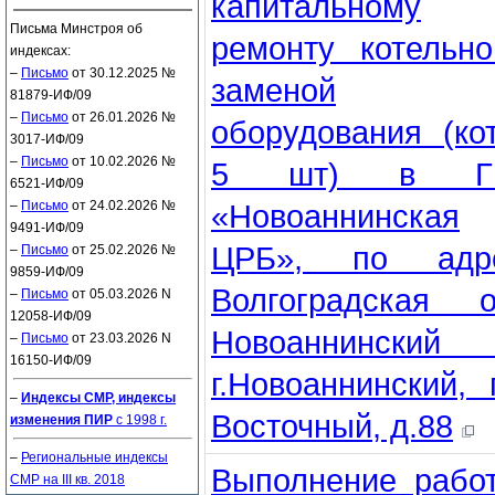
капитальному
Письма Минстроя об
ремонту котельн
индексах:
–
Письмо
от 30.12.2025 №
заменой
81879-ИФ/09
–
Письмо
от 26.01.2026 №
оборудования (ко
3017-ИФ/09
–
Письмо
от 10.02.2026 №
5 шт) в ГБ
6521-ИФ/09
–
Письмо
от 24.02.2026 №
«Новоаннинская
9491-ИФ/09
ЦРБ», по адре
–
Письмо
от 25.02.2026 №
9859-ИФ/09
Волгоградская о
–
Письмо
от 05.03.2026 N
12058-ИФ/09
Новоаннинский р
–
Письмо
от 23.03.2026 N
16150-ИФ/09
г.Новоаннинский, 
–
Индексы СМР, индексы
Восточный, д.88
изменения ПИР
с 1998 г.
–
Региональные индексы
Выполнение рабо
СМР на III кв. 2018