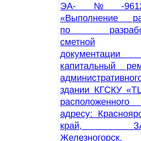
ЭА-№-9612/
«Выполнение ра
по разрабо
сметной
документации
капитальный рем
административног
здании КГСКУ «Т
расположенного
адресу: Краснояр
край, ЗА
Железногорск, 