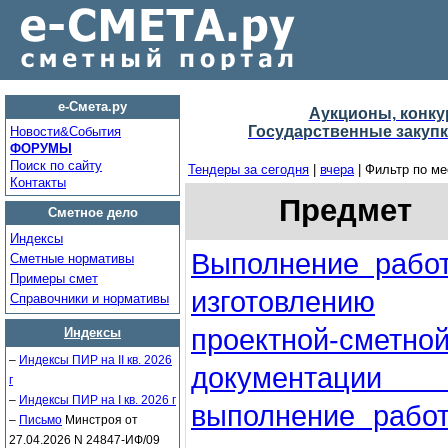
е-Смета.ру
Аукционы, конку
Государственные закупк
Новости&Cобытия
ФОРУМЫ
Поиск по сайту
Тендеры за сегодня
|
вчера
| Фильтр по м
Контакты
Предмет
Сметное дело
Индексы
Выполнение рабо
Сметные нормативы
Примеры смет
изготовлению
Справочники и нормативы
проектной-сметно
Индексы
–
Индексы ПИР на II кв. 2026
документации
г
–
Индексы ПИР на I кв. 2026 г
выполнение рабо
–
Письмо
Минстроя от
27.04.2026 N 24847-ИФ/09